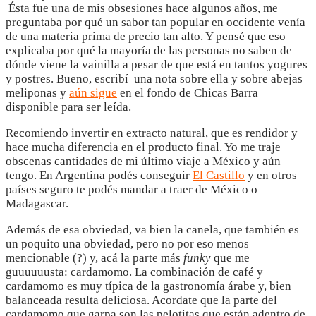
Ésta fue una de mis obsesiones hace algunos años, me
preguntaba por qué un sabor tan popular en occidente venía
de una materia prima de precio tan alto. Y pensé que eso
explicaba por qué la mayoría de las personas no saben de
dónde viene la vainilla a pesar de que está en tantos yogures
y postres. Bueno, escribí una nota sobre ella y sobre abejas
meliponas y
aún sigue
en el fondo de Chicas Barra
disponible para ser leída.
Recomiendo invertir en extracto natural, que es rendidor y
hace mucha diferencia en el producto final. Yo me traje
obscenas cantidades de mi último viaje a México y aún
tengo. En Argentina podés conseguir
El Castillo
y en otros
países seguro te podés mandar a traer de México o
Madagascar.
Además de esa obviedad, va bien la canela, que también es
un poquito una obviedad, pero no por eso menos
mencionable (?) y, acá la parte más
funky
que me
guuuuuusta: cardamomo. La combinación de café y
cardamomo es muy típica de la gastronomía árabe y, bien
balanceada resulta deliciosa. Acordate que la parte del
cardamomo que garpa son las pelotitas que están adentro de