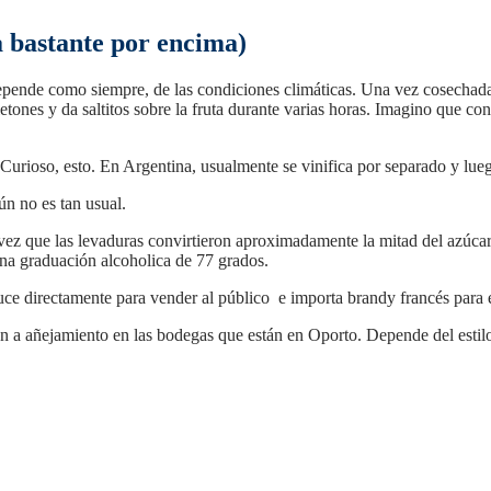
 bastante por encima)
nde como siempre, de las condiciones climáticas. Una vez cosechadas la
etones y da saltitos sobre la fruta durante varias horas. Imagino que c
s. Curioso, esto. En Argentina, usualmente se vinifica por separado y lu
ún no es tan usual.
ez que las levaduras convirtieron aproximadamente la mitad del azúcar d
una graduación alcoholica de 77 grados.
duce directamente para vender al público e importa brandy francés para
van a añejamiento en las bodegas que están en Oporto. Depende del estil