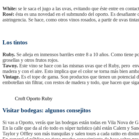
White:
se le saca el jugo a las uvas, evitando que éste entre en conta
Rosé:
ésta es una novedad en el submundo del oporto. Es desafiante d
astringencia. Se hace, como otros vinos rosados, a partir de uvas tinta
Los tintos
Ruby.
Se añeja en inmensos barriles entre 8 a 10 años. Como tiene p
grosellas y otros frutos rojos.
Tawny.
Este vino se hace con las mismas uvas que el Ruby, pero enveje
madera y con el aire. Esto implica que el color se torna más bien amb
Vintage.
Es el tope de gama. Son productos que tienen un potencial d
embotellan sin filtrar, con restos de madera y todo, que hacen que s
Croft Oporto Ruby
Visitar bodegas: algunos consejitos
Si vas a Oporto, verás que las bodegas están todas en Vila Nova de 
En la calle que da al río todo es súper turístico (ahí están Calem y S
Taylor y Offley son más tranquilas y salen tours a cada ratito en disti