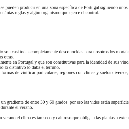
e se pueden producir en una zona específica de Portugal siguiendo unos
ántas reglas y algún organismo que ejerce el control.
rto son casi todas completamente desconocidas para nosotros los mortale
as otras.
mente en Portugal y que son constitutivas para la identidad de sus vin
 lo distintivo lo daba el terruño.
formas de vinificar particulares, regiones con climas y suelos diversos, 
un gradiente de entre 30 y 60 grados, por eso las vides están superfic
d durante el verano.
n verano el clima es tan seco y caluroso que obliga a las plantas a exten