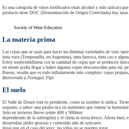
Es una categoría de vinos fortificados (más alcohol y más azúcar) qu
producto tiene DOC (Denominación de Origen Controlada) hay unas cu
Society of Wine Educators
La materia prima
Las cepas que se usan para hacer las distintas variedades de vino opo
tinta roriz (Tempranillo, en Argentina), tinta barroca, tinta cao y algun
Estoy sorprendidísima con la cantidad de cepas que se producen única
mi mente podía llegar a haber algunas cepas desconocidas para mí, pero
Bueno, resulta que es todo infinitamente más complejo: cepas propias, 
Bienvenida a Portugal, Pipi.
El suelo
El Valle de Douro está en pendiente, como su nombre lo indica. Tiene 
esquisto, a saber: una piedra rica en nutrientes que retiene la humeda
Solo en invierno llueve (entre 400 y 900mm
dependiendo de la subregión) y el clima se torna fresco. Ahora bien, e
desarrollan pieles gruesas y contenido alto de azúcares.
Igual que en el caso del jerez, las viñas no se pueden regar.