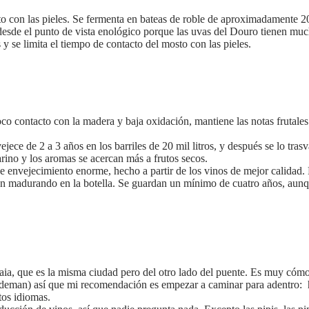
cto con las pieles. Se fermenta en bateas de roble de aproximadamente 20 
esde el punto de vista enológico porque las uvas del Douro tienen much
s y se limita el tiempo de contacto del mosto con las pieles.
oco contacto con la madera y baja oxidación, mantiene las notas frutal
ce de 2 a 3 años en los barriles de 20 mil litros, y después se lo tras
arino y los aromas se acercan más a frutos secos.
e envejecimiento enorme, hecho a partir de los vinos de mejor calidad. 
igan madurando en la botella. Se guardan un mínimo de cuatro años, au
Gaia, que es la misma ciudad pero del otro lado del puente. Es muy có
andeman) así que mi recomendación es empezar a caminar para adentro: ha
ntos idiomas.