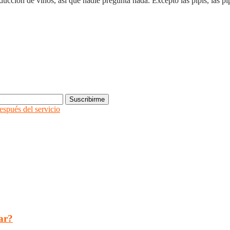
cción de vinos, así que nadie pregunta nada. Excepto las pipis, las pi
espués del servicio
ar?