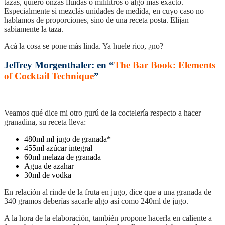
tazas, quiero onzas fluidas o mililitros o algo más exacto.
Especialmente si mezclás unidades de medida, en cuyo caso no
hablamos de proporciones, sino de una receta posta. Elijan
sabiamente la taza.
Acá la cosa se pone más linda. Ya huele rico, ¿no?
Jeffrey Morgenthaler: en “
The Bar Book: Elements
of Cocktail Technique
”
Veamos qué dice mi otro gurú de la coctelería respecto a hacer
granadina, su receta lleva:
480ml ml jugo de granada*
455ml azúcar integral
60ml melaza de granada
Agua de azahar
30ml de vodka
En relación al rinde de la fruta en jugo, dice que a una granada de
340 gramos deberías sacarle algo así como 240ml de jugo.
A la hora de la elaboración, también propone hacerla en caliente a