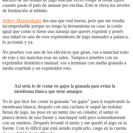
cuando pasás el palo de amasar por encima. Esto te eleva los niveles
de frustración al infinito.
Jeffrey Morgenthaler
tira una que está buena, pero que me resulta
incomprobable porque no tengo la herramienta en casa: la cortás
igual que como si fuese una naranja que querés exprimir y ponés
una mitad en uno de esos exprimidores de jugo manuales a palanca,
lo accionás y ya.
No pruebes con uno de los eléctricos que giran, vas a manchar todo
de rojo y las manchas esas no salen. Tampoco pruebes con un
exprimidor doméstico manual: vas a terminar con media granada a
medio exprimir y un exprimidor roto.
Así sería lo de cortar en gajos la granada para evitar la
membrana blanca que tiene amargor.
Yo lo que hice fue cortar la granada “en gajos” para ir esquivando la
membrana blanca; después con una cuchara le saqué las bolsitas
llenas de jugo, las puse en un tamiz (no un colador, el tamiz es
plano) dentro de una fuente y machaqué sutil pero sostenidamente
con un mortero. Después levanté el tamiz y me quedó el jugo en la
fuente. Con lo difícil que está siendo explicarlo, caigo en la cuenta