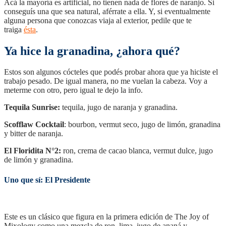
Acá la mayoría es artificial, no tienen nada de flores de naranjo. Si
conseguís una que sea natural, aférrate a ella. Y, si eventualmente
alguna persona que conozcas viaja al exterior, pedile que te
traiga
ésta
.
Ya hice la granadina, ¿ahora qué?
Estos son algunos cócteles que podés probar ahora que ya hiciste el
trabajo pesado. De igual manera, no me vuelan la cabeza. Voy a
meterme con otro, pero igual te dejo la info.
Tequila Sunrise:
tequila, jugo de naranja y granadina.
Scofflaw Cocktail
: bourbon, vermut seco, jugo de limón, granadina
y bitter de naranja.
El Floridita N°2:
ron, crema de cacao blanca, vermut dulce, jugo
de limón y granadina.
Uno que sí: El Presidente
Este es un clásico que figura en la primera edición de The Joy of
Mixology como una mezcla de ron, lima, jugo de ananá y