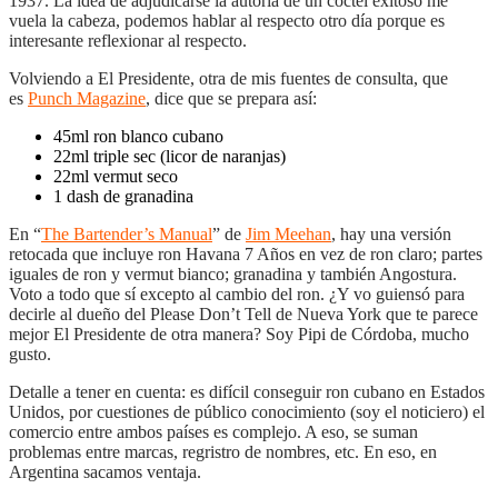
1937. La idea de adjudicarse la autoría de un cóctel exitoso me
vuela la cabeza, podemos hablar al respecto otro día porque es
interesante reflexionar al respecto.
Volviendo a El Presidente, otra de mis fuentes de consulta, que
es
Punch Magazine
, dice que se prepara así:
45ml ron blanco cubano
22ml triple sec (licor de naranjas)
22ml vermut seco
1 dash de granadina
En “
The Bartender’s Manual
” de
Jim Meehan
, hay una versión
retocada que incluye ron Havana 7 Años en vez de ron claro; partes
iguales de ron y vermut bianco; granadina y también Angostura.
Voto a todo que sí excepto al cambio del ron. ¿Y vo guiensó para
decirle al dueño del Please Don’t Tell de Nueva York que te parece
mejor El Presidente de otra manera? Soy Pipi de Córdoba, mucho
gusto.
Detalle a tener en cuenta: es difícil conseguir ron cubano en Estados
Unidos, por cuestiones de público conocimiento (soy el noticiero) el
comercio entre ambos países es complejo. A eso, se suman
problemas entre marcas, regristro de nombres, etc. En eso, en
Argentina sacamos ventaja.