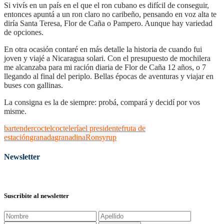
Si vivís en un país en el que el ron cubano es difícil de conseguir,
entonces apuntá a un ron claro no caribeño, pensando en voz alta te
diría Santa Teresa, Flor de Caña o Pampero. Aunque hay variedad
de opciones.
En otra ocasión contaré en más detalle la historia de cuando fui
joven y viajé a Nicaragua solari. Con el presupuesto de mochilera
me alcanzaba para mi ración diaria de Flor de Caña 12 años, o 7
llegando al final del periplo. Bellas épocas de aventuras y viajar en
buses con gallinas.
La consigna es la de siempre: probá, compará y decidí por vos
misme.
bartender
coctel
coctelería
el presidente
fruta de
estación
granada
granadina
Ron
syrup
Newsletter
Suscribite al newsletter