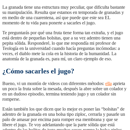
La granada tiene una estructura muy peculiar, que dificulta bastante
su manipulación. Resulta que estamos en temporada de granadas y
en medio de una cuarentena, así que puede que este sea EL
momento de tu vida para ponerte a sacarles el jugo.
Te preguntarás por qué una fruta tiene forma tan extraña, y el jugo
está dentro de pequeñas bolsitas, que a su vez adentro tienen una
pepita sólida. Responderé, lo que me respondía mi profesor de
Teología en la universidad cuando hacía preguntas incómodas: a
veces, el diablo mete la cola en la historia de la humanidad. La
anatomía de la granada es, para mí, un claro ejemplo de eso.
¿Cómo sacarles el jugo?
Bueno, vi un montón de videos con diferentes métodos:
ella
aprieta
un poco la fruta sobre la mesada, después la abre sobre un colador y
en un dudoso episodio, termina teniendo jugo y un colador sin
romperse.
Están también los que dicen que lo mejor es poner las “bolsitas” de
adentro de la granada en una bolsa tipo ziploc, cerrarla y pasarle un
palo de amasar por encima para romper esa membrana y que se
libere el jugo. Te voy adelantando que la parte sólida que está
adentro de las bolitas de jugo muchas veces rompe la bolsa ziploc