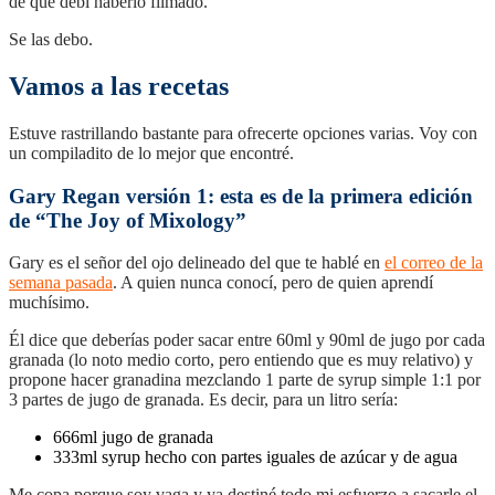
de que debí haberlo filmado.
Se las debo.
Vamos a las recetas
Estuve rastrillando bastante para ofrecerte opciones varias. Voy con
un compiladito de lo mejor que encontré.
Gary Regan versión 1: esta es de la primera edición
de “The Joy of Mixology”
Gary es el señor del ojo delineado del que te hablé en
el correo de la
semana pasada
. A quien nunca conocí, pero de quien aprendí
muchísimo.
Él dice que deberías poder sacar entre 60ml y 90ml de jugo por cada
granada (lo noto medio corto, pero entiendo que es muy relativo) y
propone hacer granadina mezclando 1 parte de syrup simple 1:1 por
3 partes de jugo de granada. Es decir, para un litro sería:
666ml jugo de granada
333ml syrup hecho con partes iguales de azúcar y de agua
Me copa porque soy vaga y ya destiné todo mi esfuerzo a sacarle el