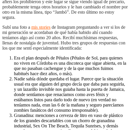
afters los prohibieron y este lugar se sigue viendo igual de precario,
probablemente tenga otros horarios y le han cambiado el nombre por
otro en la misma línea, tipo “Jambó”. De esto último no estoy
segura.
Subí una foto a
mis stories
de Instagram preguntando a ver si los de
mi generación se acordaban de qué había habido ahí cuando
teníamos algo así como 20 años. Recibí muchísimas respuestas,
llenas de nostalgia de juventud. Hubo tres grupos de respuestas con
los que me sentí especialmente identificada:
Era el plan después de Pétalos (Pétalos de Sol, para quienes
no viven en Córdoba es una discoteca que sigue abierta, en la
que no pasaban cachengue y de la que muchos fuimos
habitués hace diez años, o más).
Nadie sabía dónde quedaba el lugar. Parece que la situación
usual era que alguien del grupo decía que daba para seguirla,
y un lazarillo invisible nos guiaba hasta la puerta de Jamaica,
donde sentíamos que renacíamos como aves fénix y
estábamos listos para darlo todo de nuevo (en verdad no
teníamos nada, eran las 6 de la mañana y seguro parecíamos
zombies fanáticos del consumo irresponsable).
Granadina: menciones a cerveza de litro en vaso de plástico
de los grandes descartables con un chorro de granadina
industrial, Sex On The Beach, Tequila Sunrises, y demás